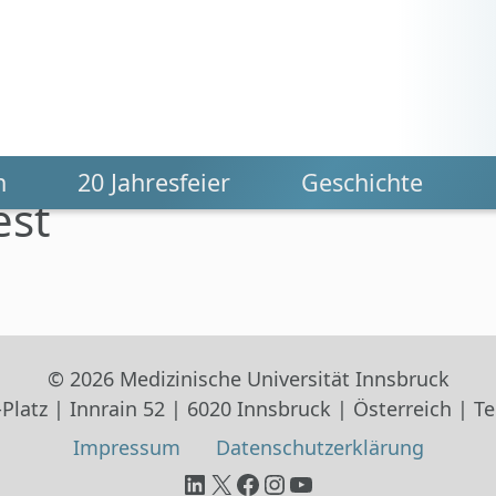
n
20 Jahresfeier
Geschichte
est
© 2026 Medizinische Universität Innsbruck
Platz | Innrain 52 | 6020 Innsbruck | Österreich | Tel
Impressum
Datenschutz­erklärung
LinkedIn
X
Facebook
Instagram
YouTube