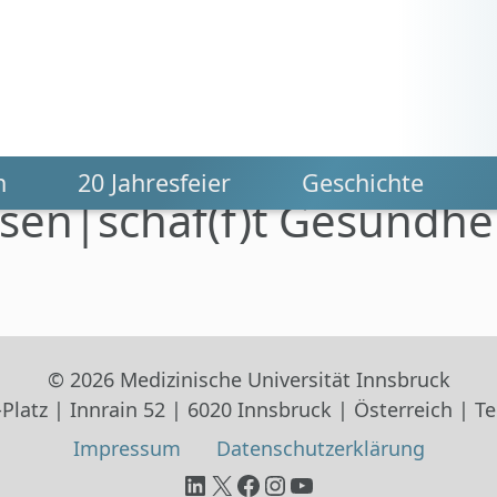
n
20 Jahresfeier
Geschichte
sen|schaf(f)t Gesundhe
© 2026 Medizinische Universität Innsbruck
Platz | Innrain 52 | 6020 Innsbruck | Österreich | Tel
Impressum
Datenschutz­erklärung
LinkedIn
X
Facebook
Instagram
YouTube